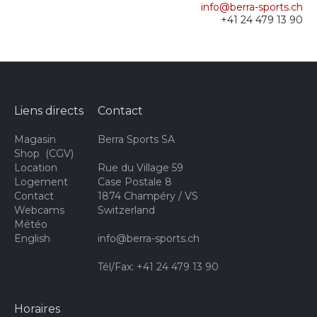
info@berra-sports.ch
+41 24 479 13 90
Liens directs
Contact
Magasin
Berra Sports SA
Shop
(
CGV
)
Location
Rue du Village 59
Logement
Case Postale 8
Contact
1874 Champéry / VS
Webcams
Switzerland
Météo
English
info@berra-sports.ch
Tél/Fax: +41 24 479 13 90
Horaires